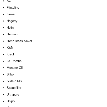
BG
Flintoline
Gewa
Hagerty
Helin
Hetman
HWP Brass Saver
K&M
Kreul
La Tromba
Monster Oil
Silbo
Slide o Mix
Spacefiller
Ultrapure
Unipol