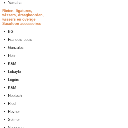
Yamaha
Rieten, ligatures,
wissers,
draagkoorden,
wissers en
overige
Saxofoon accessoires
BG
Francois Louis
Gonzalez
Helin
K&M
Lebayle
Légère
K&M
Neotech
Riedl
Rovner
Selmer
Vandoren