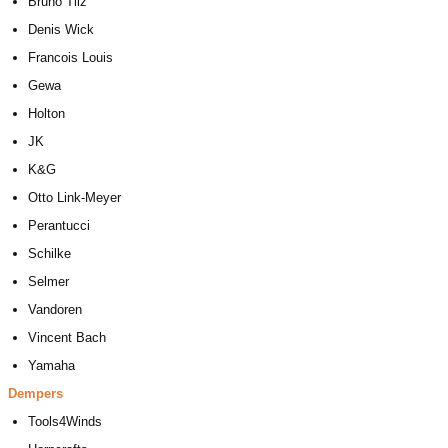
Bruno Tilz
Denis Wick
Francois Louis
Gewa
Holton
JK
K&G
Otto Link-Meyer
Perantucci
Schilke
Selmer
Vandoren
Vincent Bach
Yamaha
Dempers
Tools4Winds