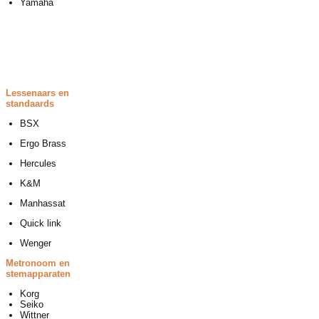
Yamaha
Lessenaars en
standaards
BSX
Ergo Brass
Hercules
K&M
Manhassat
Quick link
Wenger
Metronoom en
stemapparaten
Korg
Seiko
Wittner