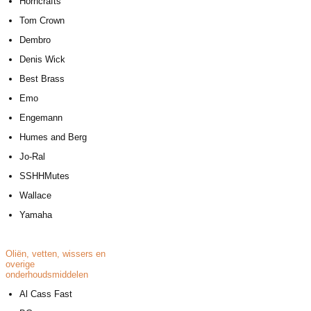
Horncrafts
Tom Crown
Dembro
Denis Wick
Best Brass
Emo
Engemann
Humes and Berg
Jo-Ral
SSHHMutes
Wallace
Yamaha
Oliën, vetten, wissers en
overige
onderhoudsmiddelen
A
l Cass Fast